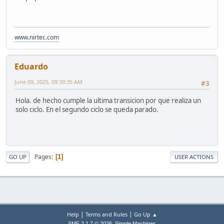
www.nirtec.com
Eduardo
June 09, 2025, 09:39:35 AM
#3
Hola. de hecho cumple la ultima transicion por que realiza un
solo ciclo. En el segundo ciclo se queda parado.
Pages
1
GO UP
USER ACTIONS
|
|
Help
Terms and Rules
Go Up ▲
,
SMF 2.1.7 © 2026
Simple Machines